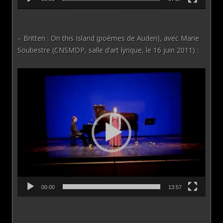
– Britten : On this Island (poèmes de Auden), avec Marie
Soubestre (CNSMDP, salle d’art lyrique, le 16 juin 2011) :
Lecteur
vidéo
00:00
13:57