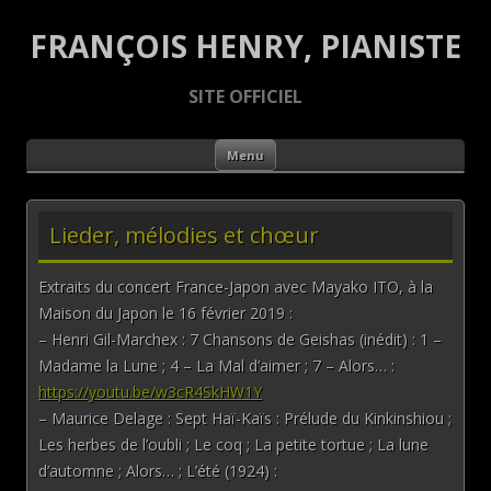
FRANÇOIS HENRY, PIANISTE
SITE OFFICIEL
Aller au contenu principal
Menu
Lieder, mélodies et chœur
Extraits du concert France-Japon avec Mayako ITO, à la
Maison du Japon le 16 février 2019 :
– Henri Gil-Marchex : 7 Chansons de Geishas (inédit) : 1 –
Madame la Lune ; 4 – La Mal d’aimer ; 7 – Alors… :
https://youtu.be/w3cR4SkHW1Y
– Maurice Delage : Sept Haï-Kaïs : Prélude du Kinkinshiou ;
Les herbes de l’oubli ; Le coq ; La petite tortue ; La lune
d’automne ; Alors… ; L’été (1924) :