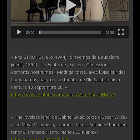
00:00
02:50
– Rita STROHL (1865-1944) : 5 poèmes de Baudelaire
(inédit, 1894) : Un Fantôme ; Spleen ; Obsession ;
Remords posthumes ; Madrigal triste, avec l’Oiseleur des
Longchamps, baryton, au théâtre de l’Ile Saint-Louis à
Paris, le 10 septembre 2014 :
https://www.youtube.com/watch?v=mM5caUHxCgA
– The loveless land, de Gabriel Sivak (texte d’Oscar Wilde)
avec Maya Villanueva, soprano, Pierre-Antoine Chaumien,
ténor & François Henry, piano (CD Klarke) :
https://youtu.be/IdYsXVLP2Iw