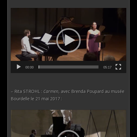
Lecteur
vidéo
00:00
05:17
– Rita STROHL :
Carmen
, avec Brenda Poupard au musée
Bourdelle le 21 mai 2017 :
Lecteur
vidéo