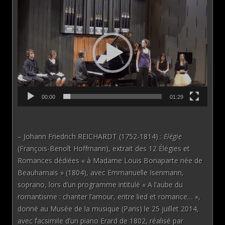
Lecteur
vidéo
00:00
01:29
– Johann Friedrich REICHARDT (1752-1814) :
Elégie
(François-Benoît Hoffmann), extrait des 12 Élégies et
Romances dédiées « à Madame Louis Bonaparte née de
Beauharnais » (1804), avec Emmanuelle Isenmann,
soprano, lors d’un programme intitulé « A l’aube du
romantisme : chanter l’amour, entre lied et romance… »,
donné au Musée de la musique (Paris) le 25 juillet 2014,
avec facsimile d’un piano Erard de 1802, réalisé par