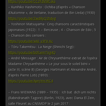
https://youtu.be/CC2FdVMCsks
– Kunihiko Hashimoto : Ochiba (d’après « Chanson
d’Automne », de Verlaine, traduction de Bin Ueda) (1930)
https://youtu.be/ZwdRyQ2hdyg
– Yoshinori Matsuyama : Cinq chansons caractéristiques
japonaises (1922) : 1 – Berceuse ; 4 – Chanson de Edo ; 5
– Chanson des cerisiers :
https://youtu.be/xA0_y3FV-Kc
– Tōru Takemitsu : La Neige (Shinichi Segi) :
https://youtu.be/b0fcemTVg4Q
– André Messager : Air de Chrysanthème extrait de l’opéra
Madame Chrysanthème « Le jour sous le soleil béni »
(acte III, scène 8) (Georges Hartmann et Alexandre André,
d’après Pierre Loti) (1893) :
https://youtu.be/ApnjYncYtC4
– Frans WIEMANS (1889 – 1935) : Ich bat dich um nichts
(Rabindranath Tagore) (Berlin, 1923), avec Dania El Zein,
salle Fleuret au CNSMDP le 2 juin 2017 :