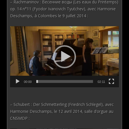
– Rachmaninov : Весенние воды (Les eaux du Printemps)
op. 14 n°11 (Fyodor Ivanovich Tyutchev), avec Harmonie
Deschamps, à Colombes le 9 juillet 2014 :
Lecteur
vidéo
00:00
02:11
– Schubert : Der Schmetterling (Friedrich Schlegel), avec
Harmonie Deschamps, le 12 avril 2014, salle d’orgue au
CNSMDP :