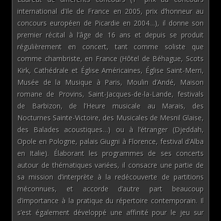
international d’Ile de France en 2005, prix d’honneur au
concours européen de Picardie en 2004…), il donne son
premier récital à l’âge de 16 ans et depuis se produit
régulièrement en concert, tant comme soliste que
comme chambriste, en France (Hôtel de Béhague, Scots
Kirk, Cathédrale et Église Américaines, Église Saint-Merri,
Musée de la Musique à Paris, Moulin d’Andé, Maison
romane de Provins, Saint-Jacques-de-la-Lande, festivals
de Barbizon, de l’Heure musicale au Marais, des
Nocturnes Sainte-Victoire, des Musicales de Mesnil Glaise,
des Balades acoustiques…) ou à l’étranger (Djeddah,
Opole en Pologne, palais Giugni à Florence, festival d’Alba
en Italie). Élaborant les programmes de ses concerts
autour de thématiques variées, il consacre une partie de
sa mission d’interprète à la redécouverte de partitions
méconnues, et accorde d’autre part beaucoup
d’importance à la pratique du répertoire contemporain. Il
s’est également développé une affinité pour le jeu sur