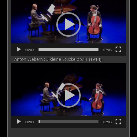
vidéo
00:00
07:03
– Anton Webern : 3 kleine Stücke op.11 (1914) :
Lecteur
vidéo
00:00
02:03