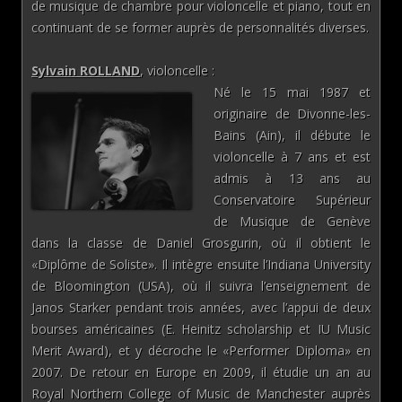
de musique de chambre pour violoncelle et piano, tout en
continuant de se former auprès de personnalités diverses.
Sylvain ROLLAND
, violoncelle :
Né le 15 mai 1987 et
originaire de Divonne-les-
Bains (Ain), il débute le
violoncelle à 7 ans et est
admis à 13 ans au
Conservatoire Supérieur
de Musique de Genève
dans la classe de Daniel Grosgurin, où il obtient le
«Diplôme de Soliste». Il intègre ensuite l’Indiana University
de Bloomington (USA), où il suivra l’enseignement de
Janos Starker pendant trois années, avec l’appui de deux
bourses américaines (E. Heinitz scholarship et IU Music
Merit Award), et y décroche le «Performer Diploma» en
2007. De retour en Europe en 2009, il étudie un an au
Royal Northern College of Music de Manchester auprès