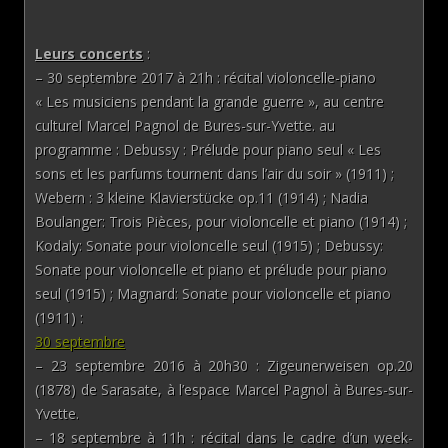
Leurs concerts
:
– 30 septembre 2017 à 21h : récital violoncelle-piano
« Les musiciens pendant la grande guerre », au centre
culturel Marcel Pagnol de Bures-sur-Yvette. au
programme : Debussy : Prélude pour piano seul « Les
sons et les parfums tournent dans l’air du soir » (1911) ;
Webern : 3 kleine Klavierstücke op.11 (1914) ; Nadia
Boulanger: Trois Pièces, pour violoncelle et piano (1914) ;
Kodaly: Sonate pour violoncelle seul (1915) ; Debussy:
Sonate pour violoncelle et piano et prélude pour piano
seul (1915) ; Magnard: Sonate pour violoncelle et piano
(1911) :
30 septembre
– 23 septembre 2016 à 20h30 : Zigeunerweisen op.20
(1878) de Sarasate, à l’espace Marcel Pagnol à Bures-sur-
Yvette.
– 18 septembre à 11h : récital dans le cadre d’un week-