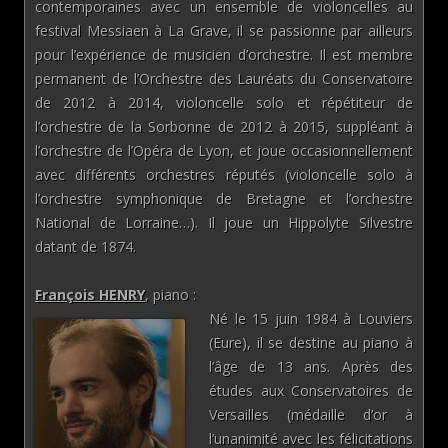
contemporaines avec un ensemble de violoncelles au
festival Messiaen à La Grave, il se passionne par ailleurs
pour l’expérience de musicien d’orchestre. Il est membre
permanent de l’Orchestre des Lauréats du Conservatoire
de 2012 à 2014, violoncelle solo et répétiteur de
l’orchestre de la Sorbonne de 2012 à 2015, suppléant à
l’orchestre de l’Opéra de Lyon, et joue occasionnellement
avec différents orchestres réputés (violoncelle solo à
l’orchestre symphonique de Bretagne et l’orchestre
National de Lorraine…). Il joue un Hippolyte Silvestre
datant de 1874.
François HENRY
, piano :
Né le 15 juin 1984 à Louviers
(Eure), il se destine au piano à
l’âge de 13 ans. Après des
études aux Conservatoires de
Versailles (médaille d’or à
l’unanimité avec les félicitations