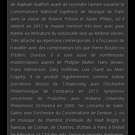
de Raphaël Wallfish avant de rejoindre l’année suivante le
Conservatoire National Supérieur de Musique de Paris
dans la classe de Roland Pidoux et Xavier Philips, où il
obtient en 2012 le master mention très-bien avec pour
thème «la littérature du violoncelle seul au XXIème siècle».
Très attaché au répertoire contemporain, il a l’occasion de
travailler avec des compositeurs tels que Pierre Boulez ou
Frédéric Durieux. Il a suivi aussi de nombreuses
masterclasses auprès de Philippe Muller, Hans Jensen,
Frans Helmerson, Gary Hoffman, Luis Claret ou Marc
Coppey. Il se produit régulièrement comme soliste
(
Variations Rococo
de Tchaikovsky avec l’Orchestre
Philarmonique de Constance en 2017,
Symphonie
concertante
de Prokofiev avec l’Indiana University
Philarmonic Orchestra en 2009, 1er concerto de Saint-
Saëns avec l’orchestre du Conservatoire de Genève…), ou
en musique de chambre (Festivals du Haut Bugey à
Nantua, de Colmar, de Chartres, d’Uttwil, à Paris à l’Hôtel
de Béhague, la Cité des arts, l’espace Georges-Bernanos,