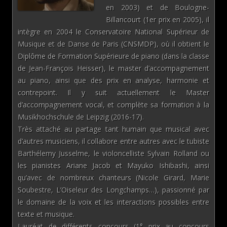
en 2003) et de Boulogne-
Billancourt (1er prix en 2005), il
intègre en 2004 le Conservatoire National Supérieur de
Musique et de Danse de Paris (CNSMDP), où il obtient le
Diplôme de Formation Supérieure de piano (dans la classe
de Jean-François Heisser), le master d’accompagnement
au piano, ainsi que des prix en analyse, harmonie et
contrepoint. Il y suit actuellement le Master
d’accompagnement vocal, et complète sa formation à la
Musikhochschule de Leipzig (2016-17).
Très attaché au partage tant humain que musical avec
d’autres musiciens, il collabore entre autres avec le tubiste
Barthélemy Jusselme, le violoncelliste Sylvain Rolland ou
les pianistes Ariane Jacob et Mayuko Ishibashi, ainsi
qu’avec de nombreux chanteurs (Nicole Girard, Marie
Soubestre, L’Oiseleur des Longchamps…), passionné par
le domaine de la voix et les interactions possibles entre
texte et musique.
Lauréat de différents concours (1° prix au concours