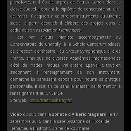
pianoforte, qu’il étudie auprès de Patrick Cohen (dans la
classe duquel il obtient le diplôme de concertiste au CRR
de Paris) ; il acquiert à ce titre six instruments du XIXème
siècle, à partir desquels il élabore des projets dans le
cadre de son association
Pianomuses
.
Il est par ailleurs pianiste accompagnateur au
Conservatoire de Chantilly, à la Schola Cantorum (classe
de direction d’orchestre), du Chœur Symphonique d’Ile de
France, ainsi que de diverses Académies internationales
d’été (de Prades, Pâques, Val d’Isère, Epsival…), tout en
s’adonnant à l’enseignement de son instrument,
démarche lui paraissant capitale pour nourrir sa pratique
personnelle. Il suit en ce sens le Master de formation à
l’enseignement au CNSMDP.
Site web :
http://francoishenry.fr/
Vidéo
du duo dans la
sonate d’Albéric Magnard
, le 18
septembre 2016 dans la salle byzantine de l’Hôtel de
Béhague, à l’Institut Culturel de Roumanie :