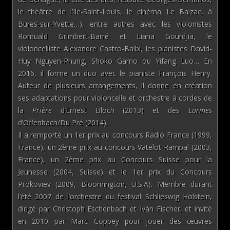
le théâtre de l’Ile-Saint-Louis, le cinéma Le Balzac, à
Bures-sur-Yvette…), entre autres avec les violonistes
Romuald Grimbert-Barré et Liana Gourdjia, le
violoncelliste Alexandre Castro-Balbi, les pianistes David-
Huy Nguyen-Phung, Shoko Gamo ou Yifang Luo… En
2016, il forme un duo avec le pianiste François Henry.
Auteur de plusieurs arrangements, il donne en création
ses adaptations pour violoncelle et orchestre à cordes de
la
Prière
d’Ernest Bloch (2013) et des
Larmes
d’Offenbach/Du Pré (2014).
Il a remporté un 1er prix au concours Radio France (1999,
France), un 2ème prix au concours Vatelot-Rampal (2003,
France), un 2ème prix au Concours Suisse pour la
Jeunesse (2004, Suisse) et le 1er prix du Concours
Prokoviev (2009, Bloomington, U.S.A). Membre durant
l’été 2007 de l’orchestre du festival Schlieswig Holstein,
dirigé par Christoph Eschenbach et Iván Fischer, et invité
en 2010 par Marc Coppey pour jouer des œuvres