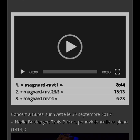
Lecteur
vidéo
00:00
00:00
1.
« magnard-mvt1 »
8:44
2.
« magnard-mvt2&3 »
13:15
3.
« magnard-mvt4 »
6:23
Concert à Bures-sur-Yvette le 30 septembre 2017 :
– Nadia Boulanger: Trois Pièces, pour violoncelle et piano
(1914) :
Lecteur