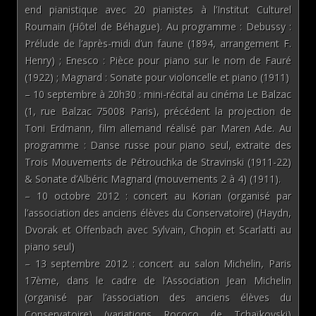
end pianistique avec 20 pianistes à l’Institut Culturel
Roumain (Hôtel de Béhague). Au programme : Debussy :
Prélude de l’après-midi d’un faune (1894, arrangement F.
Henry) ; Enesco : Pièce pour piano sur le nom de Fauré
(1922) ; Magnard : Sonate pour violoncelle et piano (1911)
– 10 septembre à 20h30 : mini-récital au cinéma Le Balzac
(1, rue Balzac 75008 Paris), précédent la projection de
Toni Erdmann, film allemand réalisé par Maren Ade. Au
programme : Danse russe pour piano seul, extraite des
Trois Mouvements de Pétrouchka de Stravinski (1911-22)
& Sonate d’Albéric Magnard (mouvements 2 à 4) (1911).
– 10 octobre 2012 : concert au Korian (organisé par
l’association des anciens élèves du Conservatoire) (Haydn,
Dvorak et Offenbach avec Sylvain, Chopin et Scarlatti au
piano seul)
– 13 septembre 2012 : concert au salon Michelin, Paris
17ème, dans le cadre de l’Association Jean Michelin
(organisé par l’association des anciens élèves du
Conservatoire) (variations Rococo de Tchaïkovski)