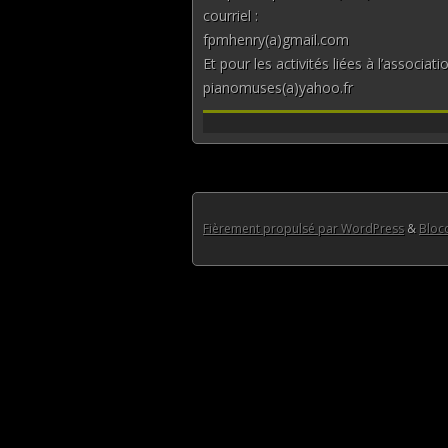
courriel :
fpmhenry(a)gmail.com
Et pour les activités liées à l’associa
pianomuses(a)yahoo.fr
Fièrement propulsé par WordPress
&
Blo