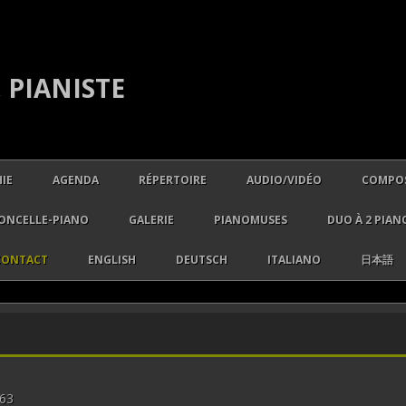
 PIANISTE
Aller au contenu principal
IE
AGENDA
RÉPERTOIRE
AUDIO/VIDÉO
COMPOS
MUSIQUES BAROQUES
ONCELLE-PIANO
GALERIE
PIANOMUSES
DUO À 2 PIAN
MUSIQUES CLASSIQUES
VIDÉOS JUIN 2018
CONTACT
ENGLISH
DEUTSCH
ITALIANO
日本語
MUSIQUES ROMANTIQUES-
MUSIQUES MODERNES
MUSIQUES CONTEMPORAIN
 63
MUSIQUE DE CHAMBRE