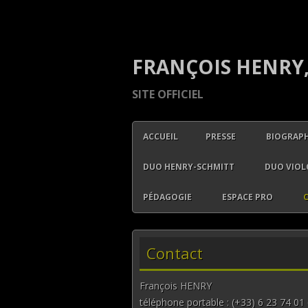
FRANÇOIS HENRY,
SITE OFFICIEL
ACCUEIL
PRESSE
BIOGRAPH
DUO HENRY-SCHMITT
DUO VIOL
PÉDAGOGIE
ESPACE PRO
Contact
François HENRY
téléphone portable : (+33) 6 23 74 01