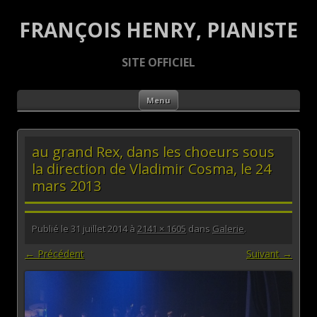
FRANÇOIS HENRY, PIANISTE
SITE OFFICIEL
Aller au contenu principal
Menu
au grand Rex, dans les choeurs sous
la direction de Vladimir Cosma, le 24
mars 2013
Publié le
31 juillet 2014
à
2141 × 1605
dans
Galerie
.
← Précédent
Suivant →