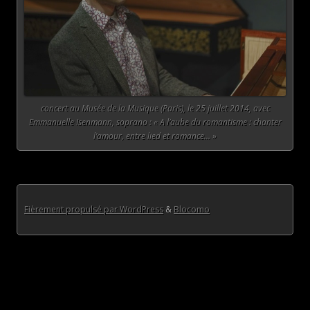
concert au Musée de la Musique (Paris), le 25 juillet 2014, avec
Emmanuelle Isenmann, soprano : « A l’aube du romantisme : chanter
l’amour, entre lied et romance… »
Fièrement propulsé par WordPress
&
Blocomo