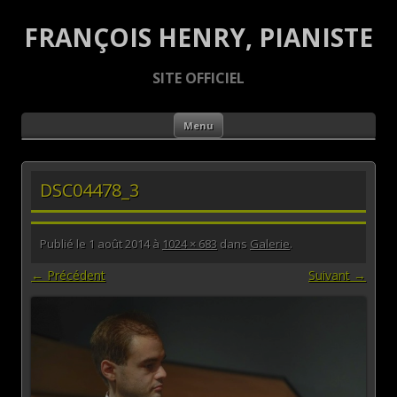
FRANÇOIS HENRY, PIANISTE
SITE OFFICIEL
Aller au contenu principal
Menu
DSC04478_3
Publié le
1 août 2014
à
1024 × 683
dans
Galerie
.
← Précédent
Suivant →