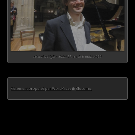
récital à l’église Saint-Merri, le 6 août 2011
Fièrement propulsé par WordPress
&
Blocomo