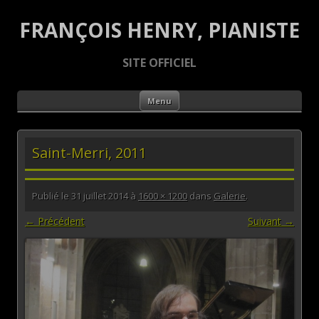
FRANÇOIS HENRY, PIANISTE
SITE OFFICIEL
Aller au contenu principal
Menu
Saint-Merri, 2011
Publié le
31 juillet 2014
à
1600 × 1200
dans
Galerie
.
← Précédent
Suivant →