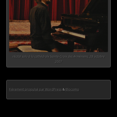
récital solo à la cathédrale Sainte-Croix des Arméniens, 28 octobre
2007
Fièrement propulsé par WordPress
&
Blocomo