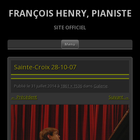
FRANÇOIS HENRY, PIANISTE
SITE OFFICIEL
Aller au contenu principal
Menu
Sainte-Croix 28-10-07
Publié le
31 juillet 2014
à
1861 × 1536
dans
Galerie
.
← Précédent
Suivant →