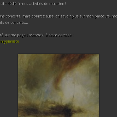
ite dédié à mes activités de musicien !
LIEDER, MÉLODIES ET CHŒU
ns concerts, mais pourrez aussi en savoir plus sur mon parcours, me
AVEC ORCHESTRE
aits de concerts…
ORCHESTRATIONS &
ité sur ma page Facebook, à cette adresse :
ARRANGEMENTS
nrypianiste