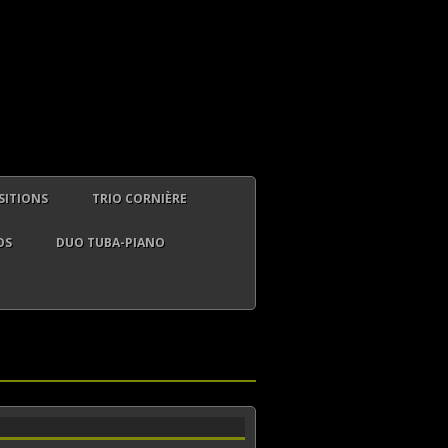
ITIONS
TRIO CORNIÈRE
OS
DUO TUBA-PIANO
ES