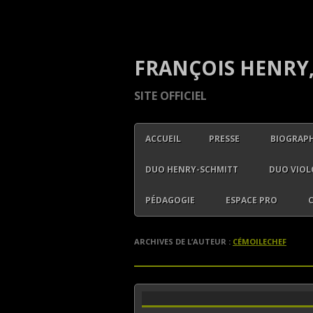
FRANÇOIS HENRY,
SITE OFFICIEL
ACCUEIL
PRESSE
BIOGRAPH
DUO HENRY-SCHMITT
DUO VIOL
PÉDAGOGIE
ESPACE PRO
ARCHIVES DE L’AUTEUR :
CÉMOILECHEF