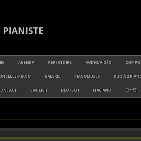
 PIANISTE
Aller au contenu principal
IE
AGENDA
RÉPERTOIRE
AUDIO/VIDÉO
COMPOS
MUSIQUES BAROQUES
ONCELLE-PIANO
GALERIE
PIANOMUSES
DUO À 2 PIAN
MUSIQUES CLASSIQUES
VIDÉOS JUIN 2018
CONTACT
ENGLISH
DEUTSCH
ITALIANO
日本語
MUSIQUES ROMANTIQUES-
MUSIQUES MODERNES
MUSIQUES CONTEMPORAIN
MUSIQUE DE CHAMBRE