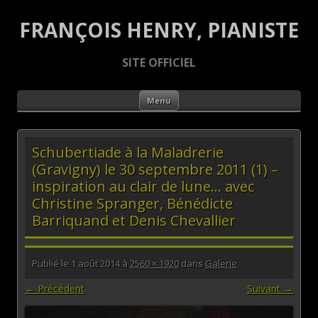
FRANÇOIS HENRY, PIANISTE
SITE OFFICIEL
Aller au contenu principal
Menu
Schubertiade à la Maladrerie
(Gravigny) le 30 septembre 2011 (1) –
inspiration au clair de lune… avec
Christine Spranger, Bénédicte
Barriquand et Denis Chevallier
Publié le
1 août 2014
à
2560 × 1920
dans
Galerie
.
← Précédent
Suivant →