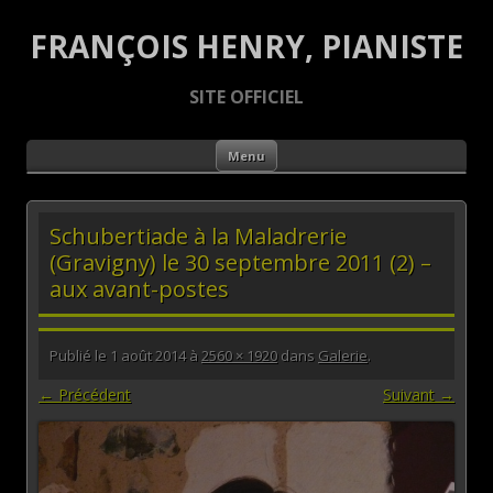
FRANÇOIS HENRY, PIANISTE
SITE OFFICIEL
Aller au contenu principal
Menu
Schubertiade à la Maladrerie
(Gravigny) le 30 septembre 2011 (2) –
aux avant-postes
Publié le
1 août 2014
à
2560 × 1920
dans
Galerie
.
← Précédent
Suivant →